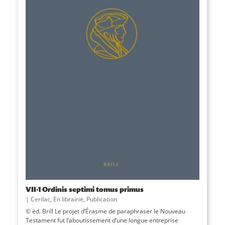
VII-1 Ordinis septimi tomus primus
|
Cerilac
,
En librairie
,
Publication
© éd. Brill Le projet d’Érasme de paraphraser le Nouveau
Testament fut l’aboutissement d’une longue entreprise