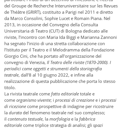
del Groupe de Recherche Interuniversitaire sur les Revues
de Théâtre (GRIRT), costituito a Parigi nel 2011 e diretto
da Marco Consolini, Sophie Lucet e Romain Piana. Nel
2013, in occasione del Convegno della Consulta
Universitaria di Teatro (CUT) di Bologna dedicato alle
riviste, l’incontro con Maria Ida Biggi e Marianna Zannoni
ha segnato l’inizio di una stretta collaborazione con
l’Istituto per il Teatro e il Melodramma della Fondazione
Giorgio Cini, che ha portato all’organizzazione del
convegno di Venezia,
Il Teatro delle riviste (1870-2000). I
periodici come oggetti e strumenti della storiografia
teatrale
, dall’8 al 10 giugno 2022, e infine alla
realizzazione di questa pubblicazione che porta lo stesso
titolo.
La rivista teatrale come
fatto editoriale
totale e
come
organismo vivente
; i
processi di creazione
e i
processi
di ricezione
come prospettive di indagine per ricostruire
la
durata
del fenomeno teatrale nel suo complesso;
il
contenuto testuale
, la
morfologia
e la
fabbrica
editoriale
come triplice strategia di analisi; gli
spazi