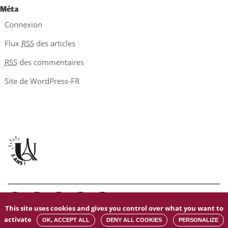
Méta
Connexion
Flux
RSS
des articles
RSS
des commentaires
Site de WordPress-FR
This site uses cookies and gives you control over what you want to
Mentions légales
|
Contacts
|
Données personnelles
|
Gestion des
activate
OK, ACCEPT ALL
DENY ALL COOKIES
PERSONALIZE
cookies
l
Accessibilité : non conforme