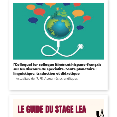
[Colloque] 1er colloque itinérant hispano-français
sur les discours de spécialité. Santé planétaire :
linguistique, traduction et didactique
Actualités de l'UFR
,
Actualités scientifiques