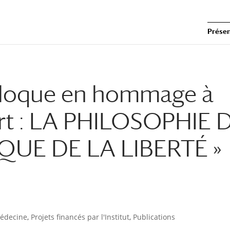
Présen
olloque en hommage à
rt : LA PHILOSOPHIE 
QUE DE LA LIBERTÉ »
médecine
,
Projets financés par l'Institut
,
Publications