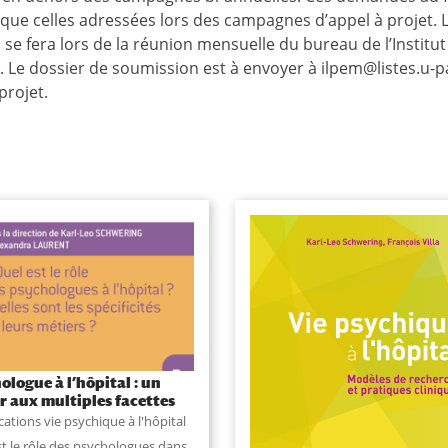
e que
celles adressées
lors des campagnes d’appel à projet. 
se fera lors de la réunion mensuelle du bureau de l’Institut
. Le dossier de soumission est à envoyer à ilpem@listes.u-pa
projet.
ologue à l’hôpital : un
Vie psychique à l’hôpital :
r aux multiples facettes
modèles de recherche et
pratique cliniques
cations vie psychique à l'hôpital
publications vie psychique à l'h
st le rôle des psychologues dans