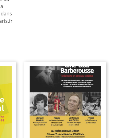
La
dans
ris.fr
ciné-club Barberousse.
Médecine et soin au cinéma : 1er
semestre 2025
ôpital
Évènements