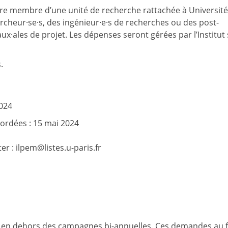
être membre d’une unité de recherche rattachée à Université
ercheur·se·s, des ingénieur·e·s de recherches ou des post-
ux·ales de projet. Les dépenses seront gérées par l’Institut
.
2024
cordées : 15 mai 2024
er : ilpem@listes.u-paris.fr
t en dehors des campagnes bi-annuelle
s
. Ces demandes au f