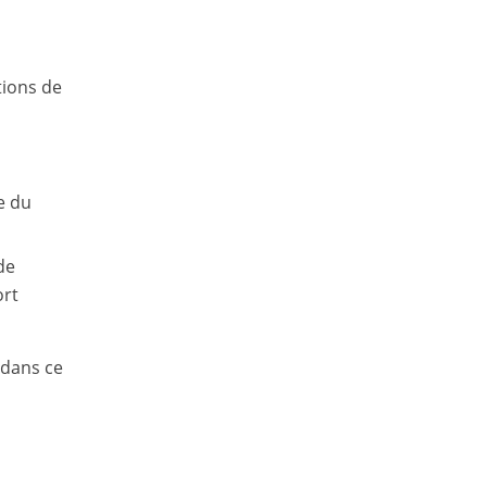
tions de
e du
de
ort
 dans ce