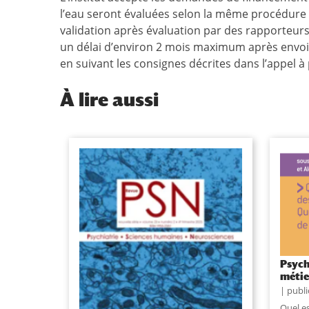
l’eau seront évaluées selon la même procédur
validation après évaluation par des rapporteurs 
un délai d’environ 2 mois maximum
après envoi
en suivant les consignes décrites dans l’appel à 
À
lire aussi
Entretien avec Céline Lefève sur
Psych
les humanités médicales dans la
métie
revue Psychiatrie Sciences
publi
humaines Neurosciences
Quel e