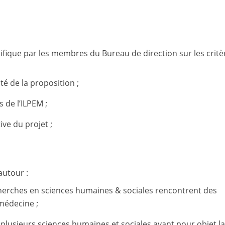
ntifique par les membres du Bureau de direction sur les critè
ité de la proposition ;
 de l’ILPEM ;
ive du projet ;
autour :
echerches en sciences humaines & sociales rencontrent des
 médecine ;
t plusieurs sciences humaines et sociales ayant pour objet l