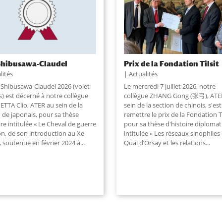
Shibusawa-Claudel
Prix de la Fondation Tilsit
lités
Actualités
x Shibusawa-Claudel 2026 (volet
Le mercredi 7 juillet 2026, notre
s) est décerné à notre collègue
collègue ZHANG Gong (张弓), ATE
TTA Clio, ATER au sein de la
sein de la section de chinois, s'es
 de japonais, pour sa thèse
remettre le prix de la Fondation Ti
ire intitulée « Le Cheval de guerre
pour sa thèse d'histoire diploma
on, de son introduction au Xe
intitulée « Les réseaux sinophiles
», soutenue en février 2024 à...
Quai d’Orsay et les relations...