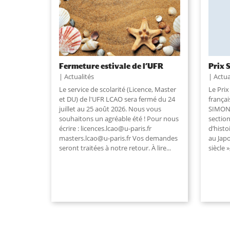
Fermeture estivale de l’UFR
Prix 
Actualités
Actua
Le service de scolarité (Licence, Master
Le Pri
et DU) de l'UFR LCAO sera fermé du 24
françai
juillet au 25 août 2026. Nous vous
SIMONE
souhaitons un agréable été ! Pour nous
section
écrire : licences.lcao@u-paris.fr
d’histo
masters.lcao@u-paris.fr Vos demandes
au Jap
seront traitées à notre retour. À lire...
siècle 