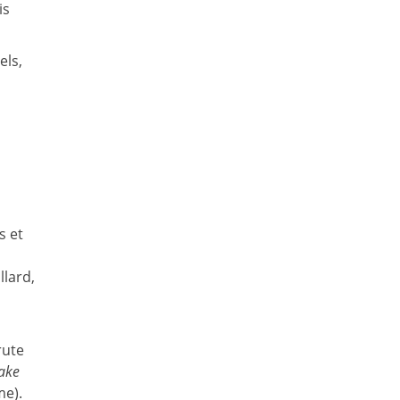
is
els,
s et
llard,
u
rute
ake
me).