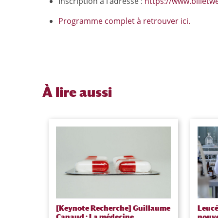
Inscription à l’adresse :
https://www.billetw
Programme complet à retrouver ici.
À
lire aussi
[Keynote Recherche] Guillaume
Leucé
Canaud : La médecine
nouve