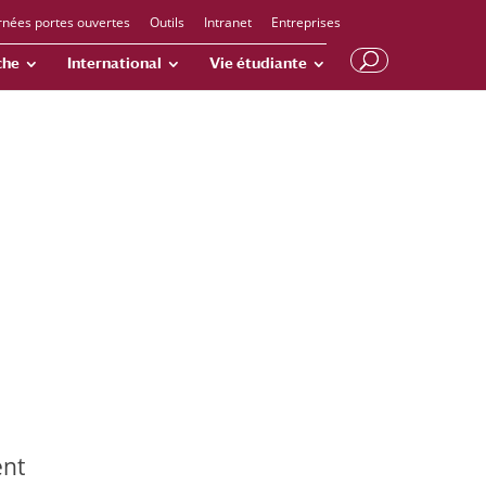
rnées portes ouvertes
Outils
Intranet
Entreprises
che
International
Vie étudiante
ent