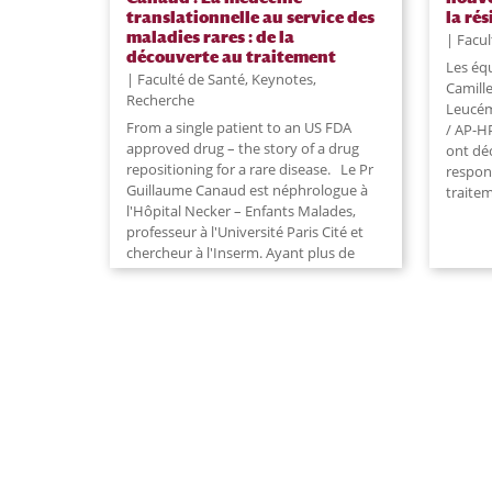
translationnelle au service des
la ré
maladies rares : de la
Facul
découverte au traitement
Les éq
Faculté de Santé
,
Keynotes
,
Camille
Recherche
Leucémi
From a single patient to an US FDA
/ AP-HP
approved drug – the story of a drug
ont dé
repositioning for a rare disease. Le Pr
respon
Guillaume Canaud est néphrologue à
traite
l'Hôpital Necker – Enfants Malades,
professeur à l'Université Paris Cité et
chercheur à l'Inserm. Ayant plus de
100...