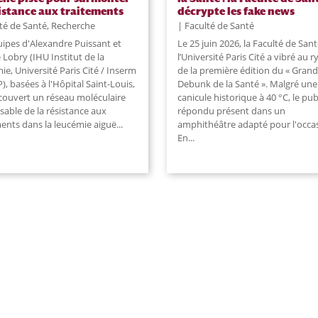
sistance aux traitements
décrypte les fake news
té de Santé
,
Recherche
Faculté de Santé
uipes d'Alexandre Puissant et
Le 25 juin 2026, la Faculté de San
 Lobry (IHU Institut de la
l’Université Paris Cité a vibré au 
e, Université Paris Cité / Inserm
de la première édition du « Grand
), basées à l'Hôpital Saint-Louis,
Debunk de la Santé ». Malgré une
couvert un réseau moléculaire
canicule historique à 40 °C, le pub
sable de la résistance aux
répondu présent dans un
ments dans la leucémie aiguë
...
amphithéâtre adapté pour l'occa
En
...