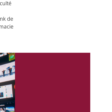
culté
unk de
rmacie