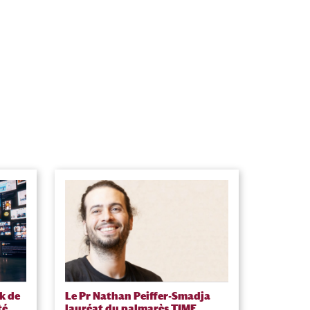
k de
Le Pr Nathan Peiffer-Smadja
té
lauréat du palmarès TIME