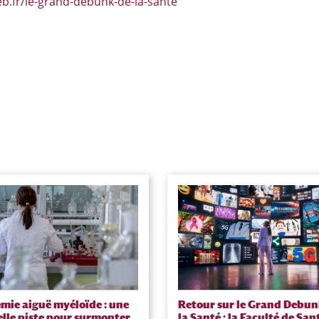
eb.fr/le-grand-debunk-de-la-sante
mie aiguë myéloïde : une
Retour sur le Grand Debun
lle piste pour surmonter
la Santé : la Faculté de San