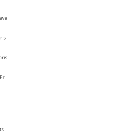
tave
ris
oris
 Pr
ts