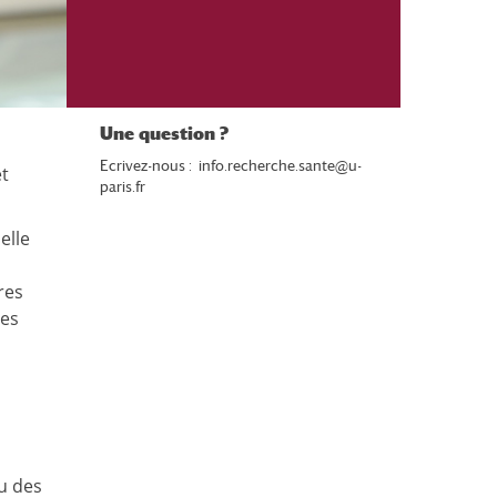
Une question ?
Ecrivez-nous :
info.recherche.sante@u-
et
paris.fr
elle
res
des
u des