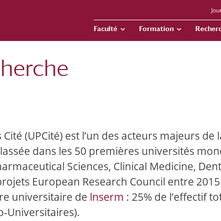
Jou
Faculté
Formation
Recher
cherche
 Cité (UPCité) est l’un des acteurs majeurs de l
lassée dans les 50 premières universités mon
maceutical Sciences, Clinical Medicine, Dent
projets European Research Council entre 2015
re universitaire de
lnserm
: 25% de l’effectif to
o-Universitaires).