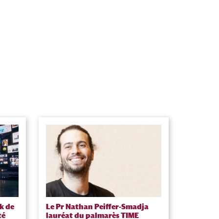
k de
Le Pr Nathan Peiffer-Smadja
té
lauréat du palmarès TIME