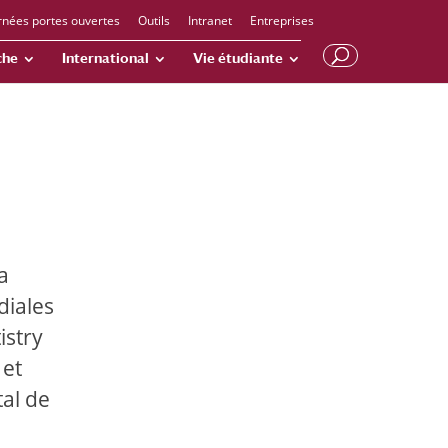
rnées portes ouvertes
Outils
Intranet
Entreprises
che
International
Vie étudiante
a
diales
istry
 et
tal de