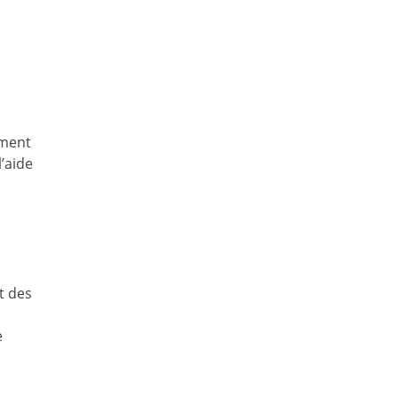
ement
l’aide
t des
e