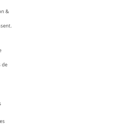
ion &
ssent.
e
s de
s
les