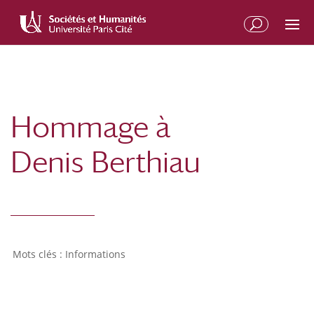
Aller
Aller
au
à
contenu
la
principal
navigation
Hommage à
Denis Berthiau
Informations