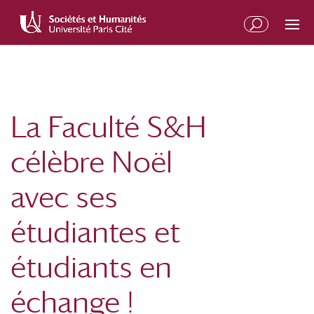
Aller
Aller
au
à
contenu
la
principal
navigation
La Faculté S&H
célèbre Noël
avec ses
étudiantes et
étudiants en
échange !