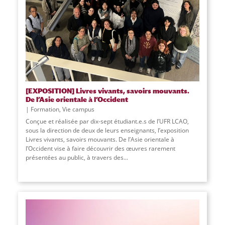
[EXPOSITION] Livres vivants, savoirs mouvants.
De l’Asie orientale à l’Occident
Formation
,
Vie campus
Conçue et réalisée par dix-sept étudiant.e.s de l’UFR LCAO,
sous la direction de deux de leurs enseignants, l’exposition
Livres vivants, savoirs mouvants. De l’Asie orientale à
l’Occident vise à faire découvrir des œuvres rarement
présentées au public, à travers des
...