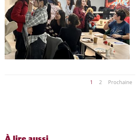
1
2
Prochaine
À
lire aussi