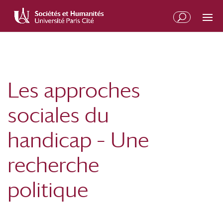
Aller
Aller
au
à
contenu
la
principal
navigation
Les approches
sociales du
handicap – Une
recherche
politique