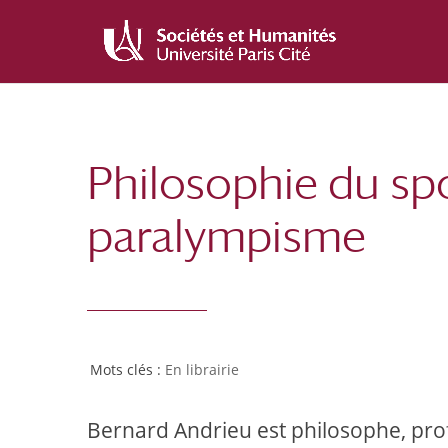
Aller
Aller
au
à
contenu
la
principal
navigation
Philosophie du sp
paralympisme
En librairie
Bernard Andrieu est philosophe, prof