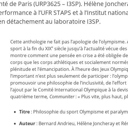
Santé de Paris (URP3625 – I3SP). Hélène Jonch
formance à l’UFR STAPS et à l’Institut national
en détachement au laboratoire I3SP.
Cette anthologie ne fait pas l’apologie de l’olympisme. 
e
sport à la fin du XIX
siècle jusqu’à l’actualité vécue de
montre comment une pensée en crise a été obligée de 
corps que les corps athlétiques et socialement normés
plénitude et l’émancipation. À l’heure des Jeux Olympi
l’important n’est plus seulement de participer : l’oly
promouvoir une philosophie de l’inclusivité, de l’effor
l’ajout par le Comité International Olympique à la dev
quatrième terme
, Communiter
: « Plus vite, plus haut, 
Titre
: Philosophie du sport Olympisme et paraly
Auteur
: Bernard Andrieu, Hélène Joncheray et Rém