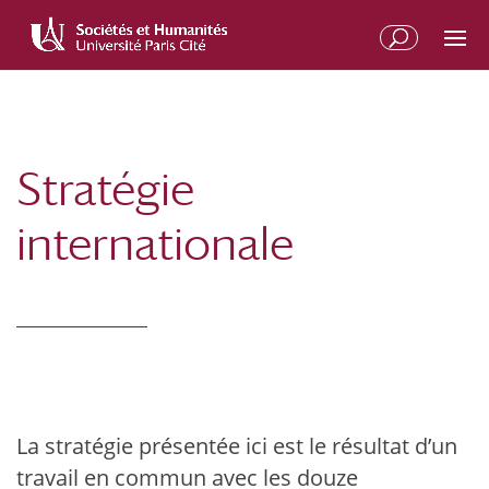
Aller
Aller
au
à
contenu
la
principal
navigation
Stratégie
internationale
La stratégie présentée ici est le résultat d’un
travail en commun avec les douze