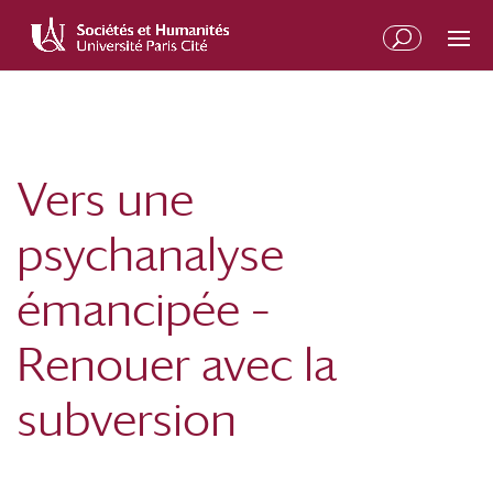
Aller
Aller
au
à
contenu
la
principal
navigation
Vers une
psychanalyse
émancipée –
Renouer avec la
subversion