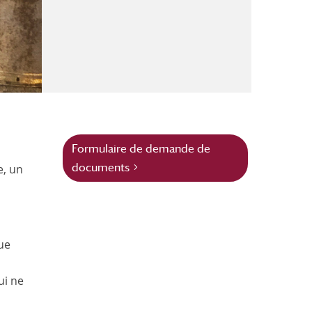
Formulaire de demande de
documents
e, un
;
que
ui ne