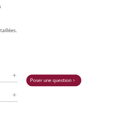
s
aillées.
Poser une question