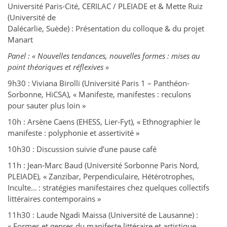
Université Paris-Cité, CERILAC / PLEIADE et & Mette Ruiz
(Université de
Dalécarlie, Suède) : Présentation du colloque & du projet
Manart
Panel : « Nouvelles tendances, nouvelles formes : mises au
point théoriques et réflexives »
9h30 : Viviana Birolli (Université Paris 1 – Panthéon-
Sorbonne, HiCSA), « Manifeste, manifestes : reculons
pour sauter plus loin »
10h : Arsène Caens (EHESS, Lier-Fyt), « Ethnographier le
manifeste : polyphonie et assertivité »
10h30 : Discussion suivie d’une pause café
11h : Jean-Marc Baud (Université Sorbonne Paris Nord,
PLEIADE), « Zanzibar, Perpendiculaire, Hétérotrophes,
Inculte… : stratégies manifestaires chez quelques collectifs
littéraires contemporains »
11h30 : Laude Ngadi Maissa (Université de Lausanne) :
« Formes et genres du manifeste littéraire et artistique