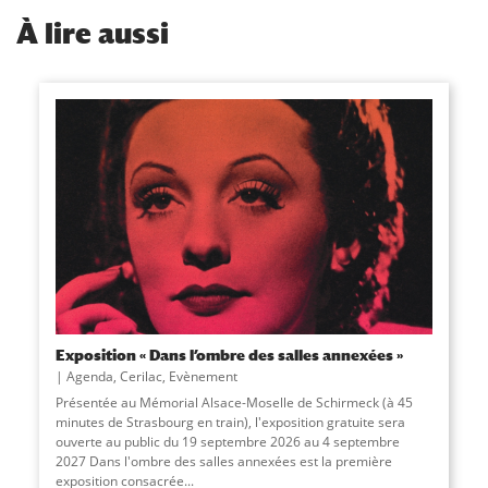
À
lire aussi
Exposition « Dans l’ombre des salles annexées »
Agenda
,
Cerilac
,
Evènement
Présentée au Mémorial Alsace-Moselle de Schirmeck (à 45
minutes de Strasbourg en train), l'exposition gratuite sera
ouverte au public du 19 septembre 2026 au 4 septembre
2027 Dans l'ombre des salles annexées est la première
exposition consacrée...