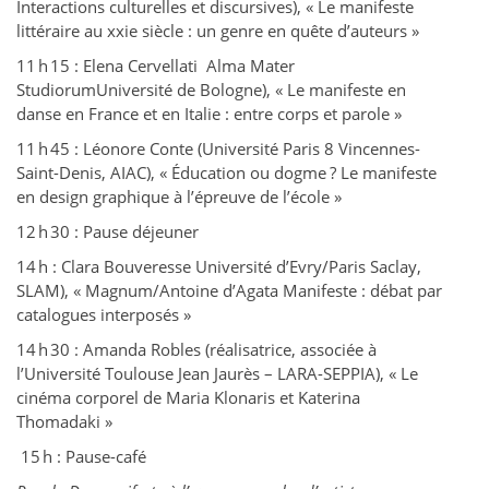
Interactions culturelles et discursives), « Le manifeste
littéraire au xxie siècle : un genre en quête d’auteurs »
11 h 15 : Elena Cervellati Alma Mater
StudiorumUniversité de Bologne), « Le manifeste en
danse en France et en Italie : entre corps et parole »
11 h 45 : Léonore Conte (Université Paris 8 Vincennes-
Saint-Denis, AIAC), « Éducation ou dogme ? Le manifeste
en design graphique à l’épreuve de l’école »
12 h 30 : Pause déjeuner
14 h : Clara Bouveresse Université d’Evry/Paris Saclay,
SLAM), « Magnum/Antoine d’Agata Manifeste : débat par
catalogues interposés »
14 h 30 : Amanda Robles (réalisatrice, associée à
l’Université Toulouse Jean Jaurès – LARA-SEPPIA), « Le
cinéma corporel de Maria Klonaris et Katerina
Thomadaki »
15 h : Pause-café