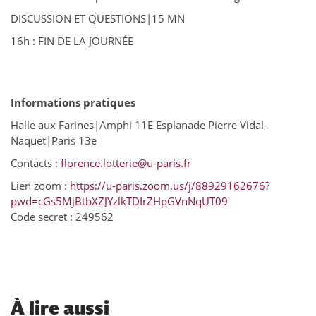
DISCUSSION ET QUESTIONS|15 MN
16h : FIN DE LA JOURNÉE
Informations pratiques
Halle aux Farines|Amphi 11E Esplanade Pierre Vidal-
Naquet|Paris 13e
Contacts :
florence.lotterie@u-paris.fr
Lien zoom :
https://u-paris.zoom.us/j/88929162676?
pwd=cGs5MjBtbXZJYzlkTDIrZHpGVnNqUT09
Code secret : 249562
À
lire aussi