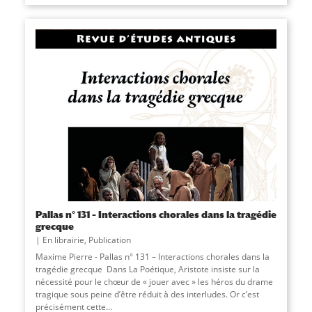
Pallas n° 131 – Interactions chorales dans la tragédie
grecque
En librairie
,
Publication
Maxime Pierre - Pallas n° 131 – Interactions chorales dans la
tragédie grecque Dans La Poétique, Aristote insiste sur la
nécessité pour le chœur de « jouer avec » les héros du drame
tragique sous peine d’être réduit à des interludes. Or c’est
précisément cette...