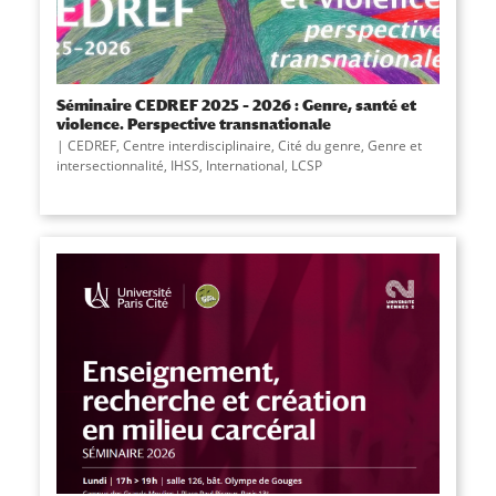
Séminaire CEDREF 2025 – 2026 : Genre, santé et
violence. Perspective transnationale
CEDREF
,
Centre interdisciplinaire
,
Cité du genre
,
Genre et
intersectionnalité
,
IHSS
,
International
,
LCSP