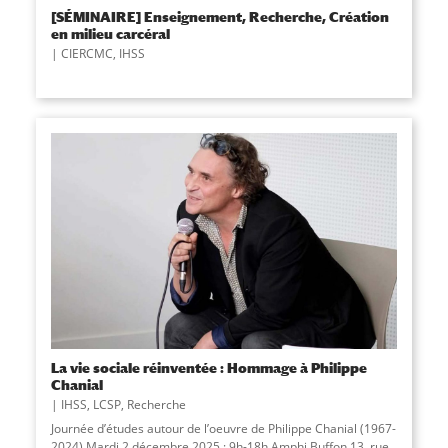
[SÉMINAIRE] Enseignement, Recherche, Création
en milieu carcéral
CIERCMC
,
IHSS
La vie sociale réinventée : Hommage à Philippe
Chanial
IHSS
,
LCSP
,
Recherche
Journée d’études autour de l’oeuvre de Philippe Chanial (1967-
2024) Mardi 2 décembre 2025 : 9h-18h Amphi Buffon 13, rue