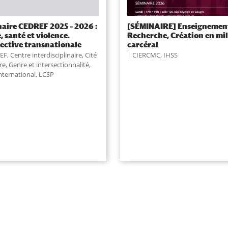
aire CEDREF 2025 – 2026 :
[SÉMINAIRE] Enseignemen
, santé et violence.
Recherche, Création en mi
ective transnationale
carcéral
EF
,
Centre interdisciplinaire
,
Cité
CIERCMC
,
IHSS
re
,
Genre et intersectionnalité
,
nternational
,
LCSP