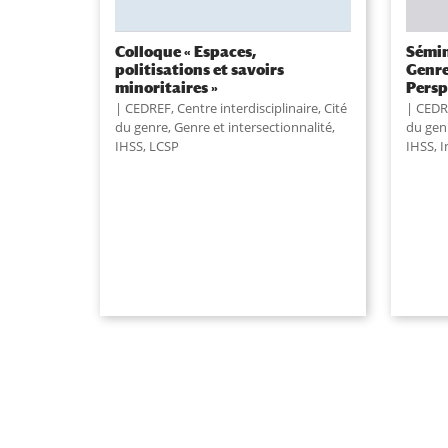
Colloque « Espaces,
Sémin
politisations et savoirs
Genre
minoritaires »
Persp
CEDREF
,
Centre interdisciplinaire
,
Cité
CEDR
du genre
,
Genre et intersectionnalité
,
du gen
IHSS
,
LCSP
IHSS
,
I