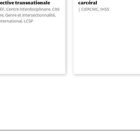
ective transnationale
carcéral
EF
,
Centre interdisciplinaire
,
Cité
CIERCMC
,
IHSS
re
,
Genre et intersectionnalité
,
nternational
,
LCSP