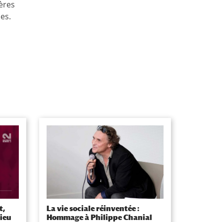
ières
es.
t,
La vie sociale réinventée :
lieu
Hommage à Philippe Chanial