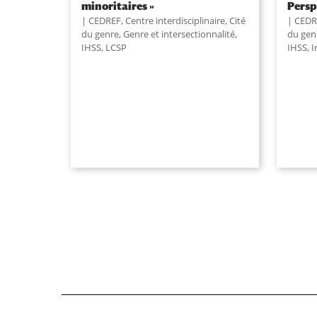
minoritaires »
Persp
CEDREF
,
Centre interdisciplinaire
,
Cité
CEDR
du genre
,
Genre et intersectionnalité
,
du gen
IHSS
,
LCSP
IHSS
,
I