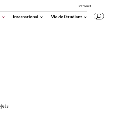
Intranet
e
International
Vie de l’étudiant
bjets