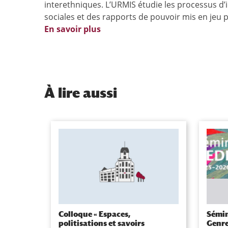
interethniques. L’URMIS étudie les processus d’id
sociales et des rapports de pouvoir mis en jeu 
En savoir plus
À
lire aussi
Colloque « Espaces,
Sémin
politisations et savoirs
Genre