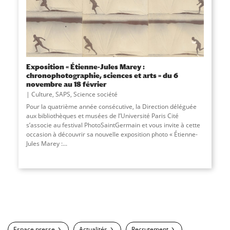
Exposition « Étienne-Jules Marey :
chronophotographie, sciences et arts » du 6
novembre au 18 février
Culture
,
SAPS
,
Science société
Pour la quatrième année consécutive, la Direction déléguée
aux bibliothèques et musées de l’Université Paris Cité
s’associe au festival PhotoSaintGermain et vous invite à cette
occasion à découvrir sa nouvelle exposition photo « Étienne-
Jules Marey :...
Espace presse
Actualités
Recrutement