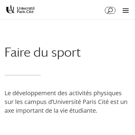
Aller
Aller
au
à
contenu
la
principal
navigation
Faire du sport
Le développement des activités physiques
sur les campus d’Université Paris Cité est un
axe important de la vie étudiante.