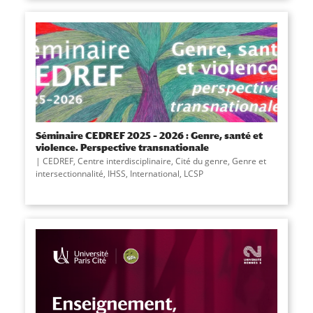
Séminaire CEDREF 2025 – 2026 : Genre, santé et
violence. Perspective transnationale
CEDREF
,
Centre interdisciplinaire
,
Cité du genre
,
Genre et
intersectionnalité
,
IHSS
,
International
,
LCSP