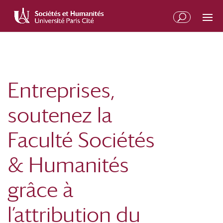
Aller
Aller
au
à
contenu
la
principal
navigation
Entreprises,
soutenez la
Faculté Sociétés
& Humanités
grâce à
l’attribution du