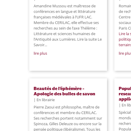
Amandine Mussou est maîtresse de
Romain
conférences en langue et littérature
de rec
françaises médiévales à l’UFR LAC.
Centre 
Membre du CERILAC, elle effectue ses
sociaux
recherches au sein de l’axe Thélème :
Paris 
Littérature et sciences humaines de
Lire la 
l’Antiquité aux Lumières. Lire la suite Le
politiq
Savoir
...
terrain
lire plus
lire plu
Beautés de l’éphémère –
Popul
Apologie des bulles de savon
resea
appli
En librairie
En lib
Pierre Zaoui est philosophe, maître de
Spécial
conférences et membre du CERILAC.
mondia
Ses recherches portent notamment sur
recher
Spinoza, Gilles Deleuze ou encore sur la
Popula
pensée politique (libéralisme). Tous les