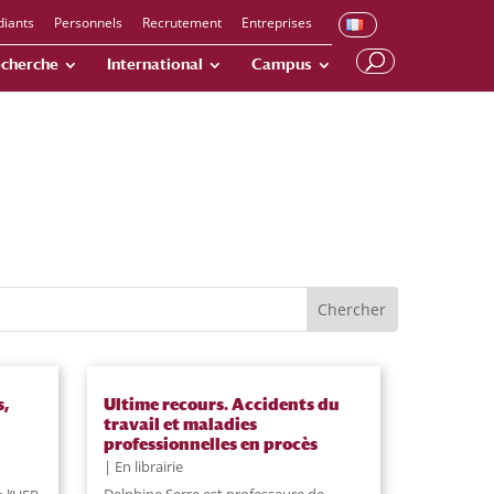
diants
Personnels
Recrutement
Entreprises
cherche
International
Campus
s,
Ultime recours. Accidents du
travail et maladies
professionnelles en procès
En librairie
Delphine Serre est professeure de