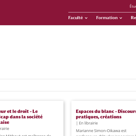
Étu
Faculté
Formation
Re
ur et le droit – Le
Espaces du blanc – Discour
cap dans la société
pratiques, créations
aise
En librairie
rairie
Marianne Simon-Oikawa est
ise Mithout est maîtresse de