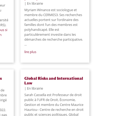
En librairie
seur
Myriam Winance est sociologue et
u
membre du CERMES3. Ses recherches
actuelles portent sur l’ordinaire des
ersité
familles dont l’un des membres est
RS).
polyhandicapé. Elle est
us si
particulièrement investie dans les
en
démarches de recherche participative.
...
lire plus
s
Global Risks and International
Law
En librairie
 de
Sarah Cassella est Professeur de droit
embre
public à l'UFR de Droit, Économie,
irigé
Gestion et membre du Centre Maurice
Hauriou– Centre de recherche en droit
022.
public et sciences politiques. Global
t pas