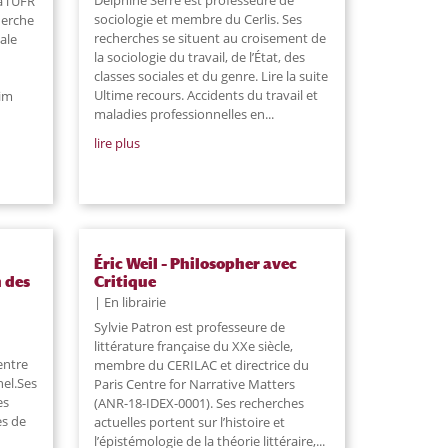
 l’UFR
sociologie et membre du Cerlis. Ses
herche
recherches se situent au croisement de
tale
la sociologie du travail, de l’État, des
classes sociales et du genre. Lire la suite
Ultime recours. Accidents du travail et
lim
maladies professionnelles en
...
lire plus
Éric Weil – Philosopher avec
 des
Critique
En librairie
Sylvie Patron est professeure de
littérature française du XXe siècle,
entre
membre du CERILAC et directrice du
hel.Ses
Paris Centre for Narrative Matters
es
(ANR-18-IDEX-0001). Ses recherches
es de
actuelles portent sur l’histoire et
l’épistémologie de la théorie littéraire,...