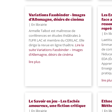
Variations Fassbinder – Images
Les E
d’Allemagne, désirs de cinéma
face 
resso
En librairie
repré
Armelle Talbot est maîtresse de
En lib
conférences en études théâtrales à
Laetit
l’UFR LAC et membre du CERILAC. Elle
Emmanu
dirige la revue en ligne thaêtre.
Lire la
de con
suite
Variations Fassbinder – Images
l’éduc
d’Allemagne, désirs de cinéma
EDA (É
lire plus
Apprent
Enseign
pratiqu
lire plu
Le Savoir en jeu – Les Eschés
Ethno
amoureux, une fiction critique
Métho
En librairie
En lib