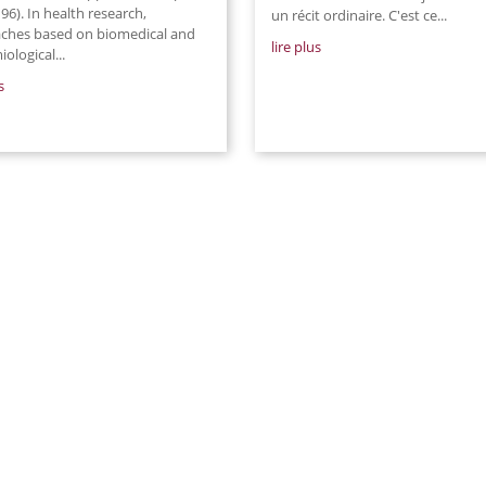
6). In health research,
un récit ordinaire. C'est ce...
ches based on biomedical and
lire plus
ological...
s