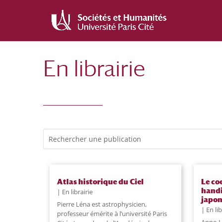
Aller
Aller
au
à
contenu
la
principal
navigation
En librairie
Recherche
Atlas historique du Ciel
Le coe
handi
En librairie
japon
Pierre Léna est astrophysicien,
En lib
professeur émérite à l’université Paris
Anne-L