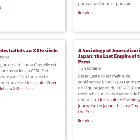
pouvoir politique et pouvoir...
s
lire plus
 des ballets au XXIe siècle
A Sociology of Journalism 
Japan: the Last Empire of 
rairie
Press
gue de l’art, Laura Cappelle est
En librairie
eure associée au CERLIS et
César Castellvi est maître de
eure asociée à l’univeristé
conférences à l’UFR LCAO et me
ne Nouvelle.
Lire la suite
Créer
de l’équipe Japon du CRCAO (Cen
lets au XXIe siècle
recherche sur les civilisations de l
s
orientale).
Lire la suite
A Sociology
Journalism in Japan: the Last Empi
the Press
lire plus