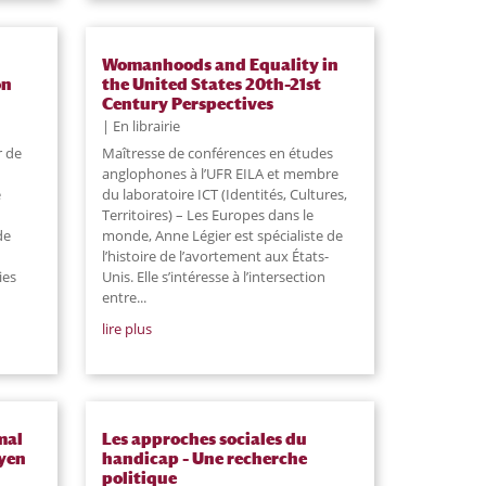
Womanhoods and Equality in
on
the United States 20th–21st
Century Perspectives
En librairie
r de
Maîtresse de conférences en études
anglophones à l’UFR EILA et membre
e
du laboratoire ICT (Identités, Cultures,
Territoires) – Les Europes dans le
de
monde, Anne Légier est spécialiste de
l’histoire de l’avortement aux États-
ies
Unis. Elle s’intéresse à l’intersection
entre
...
lire plus
mal
Les approches sociales du
oyen
handicap – Une recherche
politique