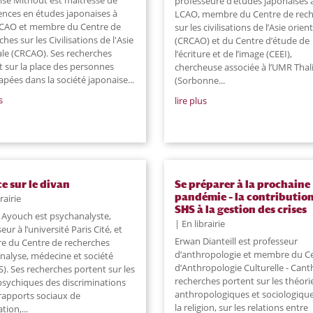
professeure d’études japonaises à
ences en études japonaises à
LCAO, membre du Centre de rec
LCAO et membre du Centre de
sur les civilisations de l’Asie orien
hes sur les Civilisations de l'Asie
(CRCAO) et du Centre d’étude de
ale (CRCAO). Ses recherches
l’écriture et de l’image (CEEI),
t sur la place des personnes
chercheuse associée à l’UMR Tha
pées dans la société japonaise...
(Sorbonne...
s
lire plus
ce sur le divan
Se préparer à la prochaine
pandémie – la contribution
rairie
SHS à la gestion des crises
Ayouch est psychanalyste,
En librairie
eur à l’université Paris Cité, et
Erwan Dianteill est professeur
 du Centre de recherches
d’anthropologie et membre du C
nalyse, médecine et société
d’Anthropologie Culturelle - Cant
). Ses recherches portent sur les
recherches portent sur les théori
 psychiques des discriminations
anthropologiques et sociologiqu
 rapports sociaux de
la religion, sur les relations entre
ion,...