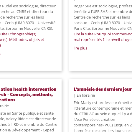
 Pudal est sociologue, directeur
Roger Sue est sociologue, profes
herche au CNRS et directeur du
émérite à l’UFR SHS et membre d
de recherche sur les liens
Centre de recherche sur les liens
 – Cerlis (UMR 8070 – Université
sociaux – Cerlis (UMR 8070 – Univ
Cité, Sorbonne Nouvelle, CNRS).
Paris Cité, Sorbonne Nouvelle, CN
suite
Ethnographie(s)
Lire la suite
Pourquoi sommes-no
ue(s). Méthodes, objets et
mal représentés ? Le réveil citoy
s
lire plus
s
ation health intervention
L’amnésie des derniers jour
rch – Concepts, methods,
En librairie
cations
Eric Marty est professeur émérite
rairie
littérature contemporaine et m
iste en Santé publique et santé
du CERILAC au sein duquel il y a d
le, Valery Ridde est directeur de
l'Axe Pensée et création
ches à l'IRD et membre du Centre
contemporaines (PCC) jusqu'en 2
tion & Développement - Ceped
L'amnésie des derniers jours n'es