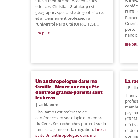
Cité et membre de l’Académie des
confér
sciences. Christian Grataloup est
l'UFR 
géographe, spécialiste de géohistoire,
Recherc
et anciennement professeur à
Orient
l’université Paris Cité (UFR GHES). ...
porten
lire plus
handica
lire plu
Un anthropologue dans ma
La ra
famille – Menez une enquête
En lib
dont vos grands-parents sont
Thamy 
les héros
profess
En librairie
membre
Elsa Ramos est maîtresse de
psycha
conférences en sociologie et membre
(CRPMS
du Cerlis. Ses recherches portent sur la
effets
famille, la jeunesse, la migration.
Lire la
et des
suite
Un anthropologue dans ma
dominat