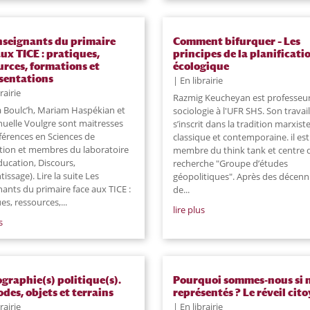
nseignants du primaire
Comment bifurquer – Les
aux TICE : pratiques,
principes de la planificati
urces, formations et
écologique
sentations
En librairie
rairie
Razmig Keucheyan est professeu
ia Boulc’h, Mariam Haspékian et
sociologie à l'UFR SHS. Son travail
elle Voulgre sont maitresses
s’inscrit dans la tradition marxist
férences en Sciences de
classique et contemporaine. il est
ation et membres du laboratoire
membre du think tank et centre 
ducation, Discours,
recherche "Groupe d’études
issage). Lire la suite Les
géopolitiques". Après des décenn
ants du primaire face aux TICE :
de...
es, ressources,
...
lire plus
s
graphie(s) politique(s).
Pourquoi sommes-nous si 
des, objets et terrains
représentés ? Le réveil cit
rairie
En librairie