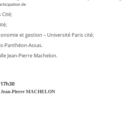
articipation de :
 Cité;
ité;
conomie et gestion – Université Paris cité;
ris-Panthéon-Assas.
lle Jean-Pierre Machelon.
 17h30
e Jean-Pierre MACHELON