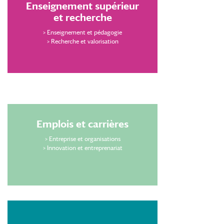
Enseignement supérieur
et recherche
>
Enseignement et pédagogie
>
Recherche et valorisation
Emplois et carrières
>
Entreprise et organisations
>
Innovation et entreprenariat