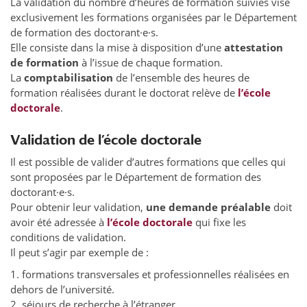
La validation du nombre d’heures de formation suivies vise
exclusivement les formations organisées par le Département
de formation des doctorant·e·s.
Elle consiste dans la mise à disposition d’une
attestation
de formation
à l’issue de chaque formation.
La
comptabilisation
de l’ensemble des heures de
formation réalisées durant le doctorat relève de
l’école
doctorale
.
Validation de l’école doctorale
Il est possible de valider d’autres formations que celles qui
sont proposées par le Département de formation des
doctorant·e·s.
Pour obtenir leur validation,
une demande préalable
doit
avoir été adressée à
l’école doctorale
qui fixe les
conditions de validation.
Il peut s’agir par exemple de :
1. formations transversales et professionnelles réalisées en
dehors de l’université.
2. séjours de recherche à l’étranger