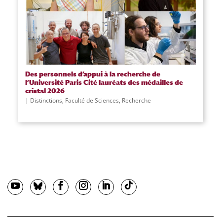
Des personnels d’appui à la recherche de
l’Université Paris Cité lauréats des médailles de
cristal 2026
Distinctions
,
Faculté de Sciences
,
Recherche