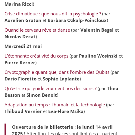
Marina Ricci
)
Crise climatique : que nous dit la psychologie ?
(par
Aurélien Graton
et
Barbara Ozkalp-Poincloux
)
Quand le cerveau rêve et danse
(par
Valentin Begel
et
Nicolas Decat
)
Mercredi 21 mai
L’étonnante créativité du corps
(par
Pauline Wosinski
et
Pierre Kerner
)
Cryptographie quantique, dans l’ombre des Qubits
(par
Dario Fioretto
et
Sophie Laplante
)
Qu’est-ce qui guide vraiment nos décisions ?
(par
Théo
Besson
et
Simon Benoit
)
Adaptation au temps : l’humain et la technologie
(par
Thibaud Vernier
et
Eva-Flore Msika
)
Ouverture de la billetterie : le lundi 14 avril
2025 !
Attention, les places sont limitées et partent