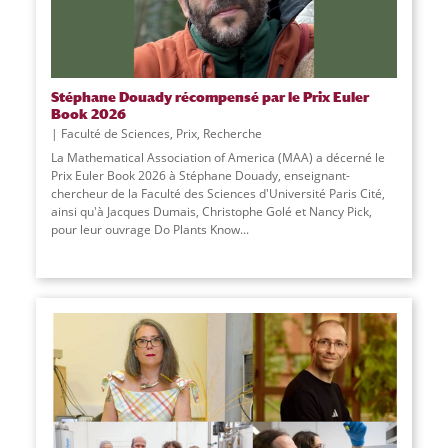
Stéphane Douady récompensé par le Prix Euler
Book 2026
Faculté de Sciences
,
Prix
,
Recherche
La Mathematical Association of America (MAA) a décerné le
Prix Euler Book 2026 à Stéphane Douady, enseignant-
chercheur de la Faculté des Sciences d'Université Paris Cité,
ainsi qu'à Jacques Dumais, Christophe Golé et Nancy Pick,
pour leur ouvrage Do Plants Know
...