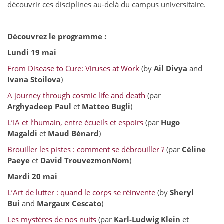
découvrir ces disciplines au-delà du campus universitaire.
Découvrez le programme :
Lundi 19 mai
From Disease to Cure: Viruses at Work
(by
Ail Divya
and
Ivana Stoilova
)
A journey through cosmic life and death
(par
Arghyadeep Paul
et
Matteo Bugli
)
L’IA et l’humain, entre écueils et espoirs
(par
Hugo
Magaldi
et
Maud Bénard
)
Brouiller les pistes : comment se débrouiller ?
(par
Céline
Paeye
et
David TrouvezmonNom
)
Mardi 20 mai
L’Art de lutter : quand le corps se réinvente
(by
Sheryl
Bui
and
Margaux Cescato
)
Les mystères de nos nuits
(par
Karl-Ludwig Klein
et