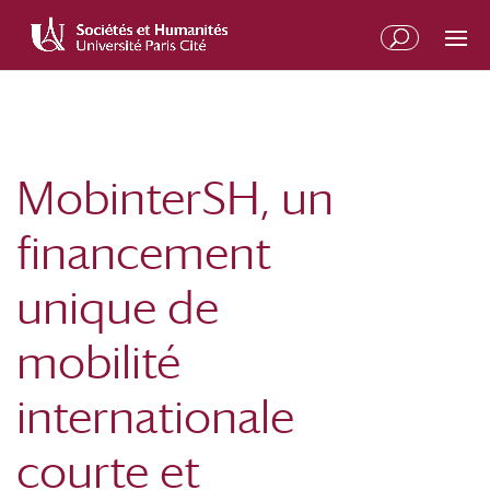
Aller
Aller
au
à
contenu
la
principal
navigation
MobinterSH, un
financement
unique de
mobilité
internationale
courte et