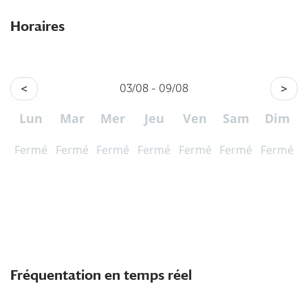
Horaires
<
03/08 - 09/08
>
Lun
Mar
Mer
Jeu
Ven
Sam
Dim
Fermé
Fermé
Fermé
Fermé
Fermé
Fermé
Fermé
Fréquentation en temps réel