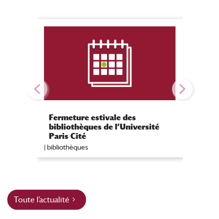
Paruti
Fermeture estivale des
Vivre 
bibliothèques de l’Université
faubou
Paris Cité
São Pa
|
Publicat
|
bibliothèques
Toute l’actualité