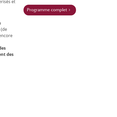
risés et
Programme complet
a
 (de
 encore
des
ent des