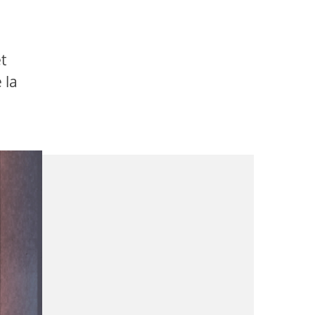
t
 la