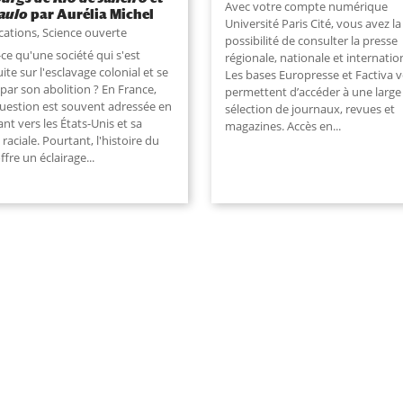
Avec votre compte numérique
aulo
par Aurélia Michel
Université Paris Cité, vous avez la
cations
,
Science ouverte
possibilité de consulter la presse
ce qu'une société qui s'est
régionale, nationale et internatio
ite sur l'esclavage colonial et se
Les bases Europresse et Factiva 
 par son abolition ? En France,
permettent d’accéder à une large
question est souvent adressée en
sélection de journaux, revues et
nt vers les États-Unis et sa
magazines. Accès en
...
 raciale. Pourtant, l'histoire du
offre un éclairage
...