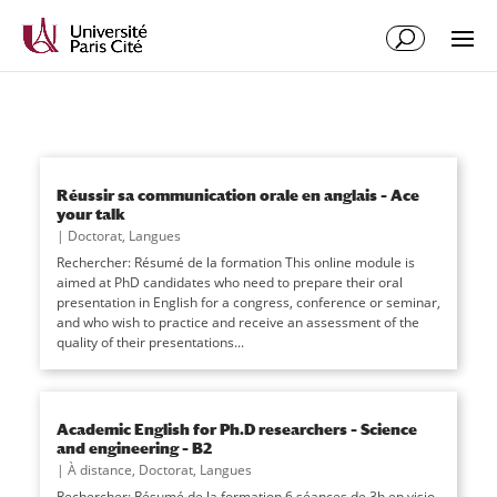
Réussir sa communication orale en anglais – Ace
your talk
|
Doctorat
,
Langues
Rechercher: Résumé de la formation This online module is
aimed at PhD candidates who need to prepare their oral
presentation in English for a congress, conference or seminar,
and who wish to practice and receive an assessment of the
quality of their presentations...
Academic English for Ph.D researchers – Science
and engineering – B2
|
À distance
,
Doctorat
,
Langues
Rechercher: Résumé de la formation 6 séances de 3h en visio