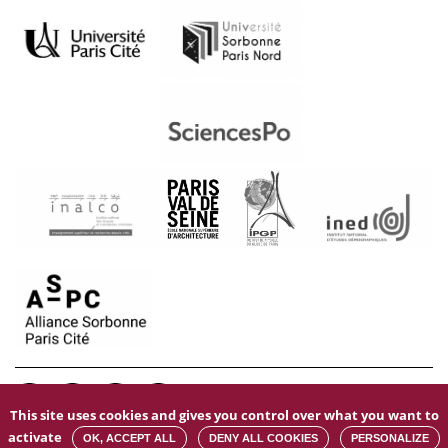
This site uses cookies and gives you control over what you want to
Mentions légales
|
Kit de communication
|
Données personnelles
|
activate
OK, ACCEPT ALL
DENY ALL COOKIES
PERSONALIZE
Gestion des cookies
|
Accessibilité : non conforme