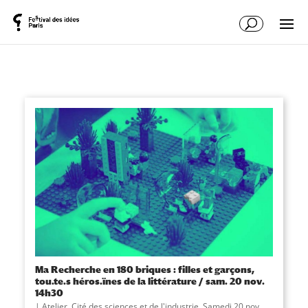
Ma Recherche en 180 briques : filles et garçons,
tou.te.s héros.ïnes de la littérature / sam. 20 nov.
14h30
|
Atelier
,
Cité des sciences et de l'industrie
,
Samedi 20 nov.