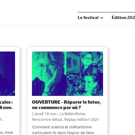
Le festival
Édition 202
ales :
OUVERTURE – Réparer le futur,
18 nov.
on commence par où ?
|
Jeudi 18 nov.
,
La Bellevilloise
,
t
,
Rencontre-débat
,
Replay édition 2021
Comment science et militantisme
s, mise
s’articulent-ils dans l’espoir de faire