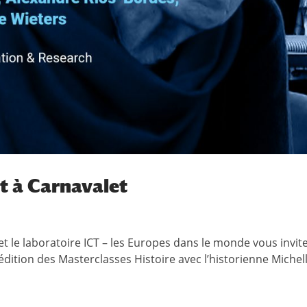
t à Carnavalet
 et le laboratoire ICT – les Europes dans le monde vous invit
dition des Masterclasses Histoire avec l’historienne Michell