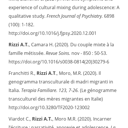
experience of cultural mixing during adolescence: A
qualitative study.
French Journal of Psychiatry.
6898
(100): 1-182.
http://doi.org/10.1016/j.fjpsy.2020.12.001
Rizzi A.T.
, Camara H. (2020). Du couple mixte à la
famille métissée.
Revue Soins.
nov - 850 : 50-53.
https://doi.org/10.1016/s0038-0814(20)30279-6
Franchitti R.,
Rizzi A.T
., Moro, M.R. (2020). Il
genogramma transculturale di madri migranti in
Italia.
Terapia Familiare. 123, 7-26.
(Le génogramme
transculturel des mères migrantes en Italie)
http://doi.org/10.3280/TF2020-123002
Viardot C.,
Rizzi A.T.
, Moro M.R. (2020). Incarner
l’écriture : narrativité, anorexie et adolescence.
La