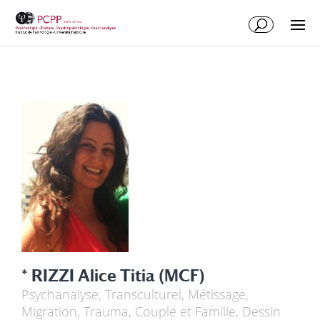
* RIZZI Alice Titia (MCF)
Psychanalyse, Transculturel, Métissage,
Migration, Trauma, Couple et Famille, Dessin