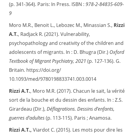
(p. 341-364). Paris: In Press. ISBN :
978-2-84835-609-
9
Moro M.R., Benoit L., Lebozec M., Minassian S.,
Rizzi
A.T.
, Radjack R. (2021). Vulnerability,
psychopathology and creativity of the children and
adolescents of migrants. In : D. Bhugra (Dir.)
Oxford
Textbook of Migrant Psychiatry, 2021
(p. 127-136). G.
Britain. https://doi.org/
10.1093/med/9780198833741.003.0014
Rizzi A.T.
, Moro M.R. (2017). Chacun le sait, la vérité
sort de la bouche et du dessin des enfants. In : Z.S.
Girardeau (Dir.),
Déflagrations. Dessins d
’
enfants,
guerres d
’
adultes
(p. 113-115). Paris ; Anamosa.
Rizzi A.T.,
Viardot C. (2015). Les mots pour dire les