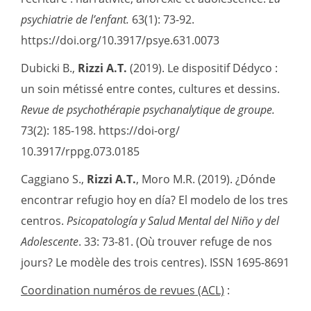
psychiatrie de l
’
enfant.
63(1): 73-92.
https://doi.org/10.3917/psye.631.0073
Dubicki B.,
Rizzi A.T.
(2019). Le dispositif Dédyco :
un soin métissé entre contes, cultures et dessins.
Revue de psychothérapie psychanalytique de groupe.
73(2): 185-198. https://doi-org/
10.3917/rppg.073.0185
Caggiano S.,
Rizzi A.T.
, Moro M.R. (2019). ¿Dónde
encontrar refugio hoy en día? El modelo de los tres
centros.
Psicopatolog
í
a y Salud Mental del Niño y del
Adolescente
. 33: 73-81. (Où trouver refuge de nos
jours? Le modèle des trois centres). ISSN 1695-8691
Coordination numéros de revues (ACL)
: