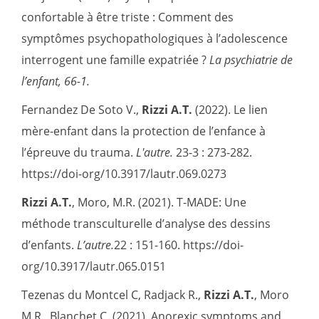
confortable à être triste : Comment des
symptômes psychopathologiques à l’adolescence
interrogent une famille expatriée ?
La psychiatrie de
l
’
enfant, 66-1.
Fernandez De Soto V.,
Rizzi A.T.
(2022). Le lien
mère-enfant dans la protection de l’enfance à
l’épreuve du trauma.
L'autre.
23-3 : 273-282.
https://doi-org/10.3917/lautr.069.0273
Rizzi A.T.
, Moro, M.R. (2021). T-MADE: Une
méthode transculturelle d’analyse des dessins
d’enfants.
L
’
autre.
22 : 151-160. https://doi-
org/10.3917/lautr.065.0151
Tezenas du Montcel C, Radjack R.,
Rizzi A.T.
, Moro
M.R., Blanchet C. (2021). Anorexic symptoms and