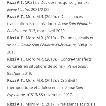
Rizzi A.T.
(2021). « Des dessins qui soignent ».
Revue L
’
autre,
2021/2 (22).
Rizzi A.T.
, Moro M.R. (2020). « Des espaces
transculturels de création ».
Revue Soin Pédiatrie-
Puériculture,
313, mars-avril 2020.
Rizzi A.T.
, Moro M.R. (2019). « Traumas, deuils et
soins ».
Revue Soin Pédiatrie-Puériculture,
308-juin
2019.
Rizzi A.T.
, Moro M.R. (2019). « Contre-transferts
culturels en situations de soins ».
Revue Soins
,
836/juin 2019.
Rizzi A.T.
, Moro M.R. (2017). « Créativité
thérapeutique et adolescence ».
Revue Soin
Psychiatrie,
n°313/38-novembre 2017.
Rizzi A.T
., Moro M.R. (2017). « Naissance et rituels