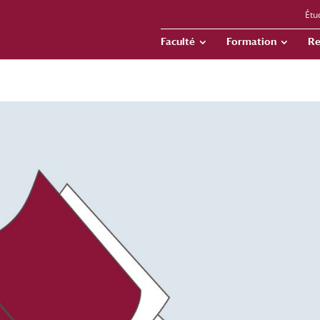
Étu
Faculté
Formation
Re