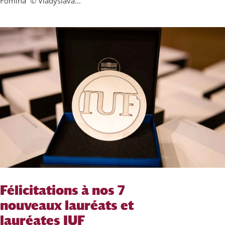
Fomina © Vladyslava...
Félicitations à nos 7
nouveaux lauréats et
lauréates IUF