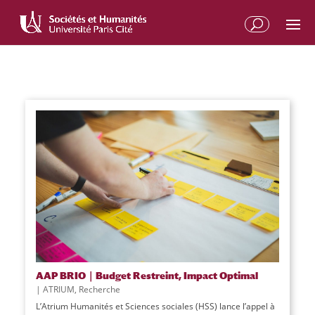
Aller
Aller
au
à
contenu
la
principal
navigation
AAP BRIO｜Budget Restreint, Impact Optimal
|
ATRIUM
,
Recherche
L’Atrium Humanités et Sciences sociales (HSS) lance l’appel à