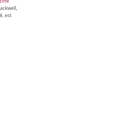
cine
ackwell,
ck
, est