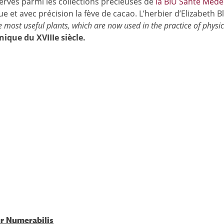
ervés parmi les collections précieuses de
la BIU Santé Méde
e et avec précision la fève de cacao. L’herbier d’Elizabeth Bl
e most useful plants, which are now used in the practice of physi
nique du XVIIIe siècle.
ur Numerabilis