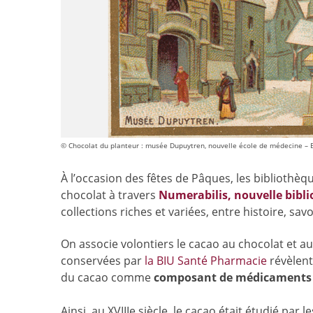
© Chocolat du planteur : musée Dupuytren, nouvelle école de médecine – B
À l’occasion des fêtes de Pâques, les bibliothèq
chocolat à travers
Numerabilis, nouvelle bib
collections riches et variées, entre histoire, savo
On associe volontiers le cacao au chocolat et 
conservées par
la BIU Santé Pharmacie
révèlent
du cacao comme
composant de médicaments e
Ainsi, au XVIIIe siècle, le cacao était étudié pa