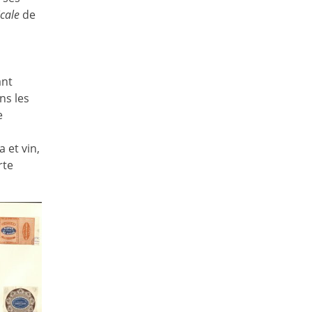
cale
de
ant
ns les
e
 et vin,
rte