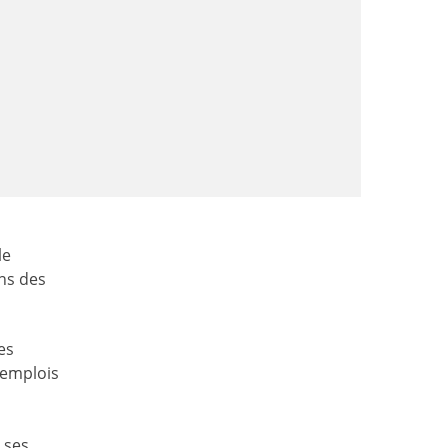
le
ns des
es
 emplois
à ses