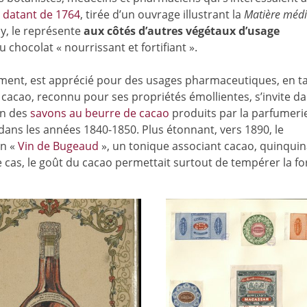
 datant de 1764
, tirée d’un ouvrage illustrant la
Matière médi
y, le représente
aux côtés d’autres végétaux d’usage
chocolat « nourrissant et fortifiant ».
rgement, est apprécié pour des usages pharmaceutiques, en t
e cacao, reconnu pour ses propriétés émollientes, s’invite da
on des
savons au beurre de cacao
produits par la parfumeri
dans les années 1840-1850. Plus étonnant, vers 1890, le
on «
Vin de Bugeaud
», un tonique associant cacao, quinquina
 cas, le goût du cacao permettait surtout de tempérer la fo