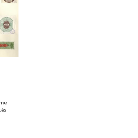
me
tés