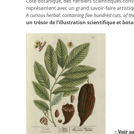
Côté botanique, des herbiers scientifiques cons
représentent avec un grand savoir-faire artistiqu
A curious herbal: containing five hundred cuts, of th
un trésor de l’illustration scientifique et bota
> Voir s