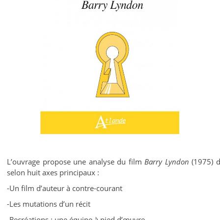
L’ouvrage propose une analyse du film
Barry Lyndon
(1975) d
selon huit axes principaux :
-Un film d’auteur à contre-courant
-Les mutations d’un récit
-Recréations : une équipe à pied d’œuvre