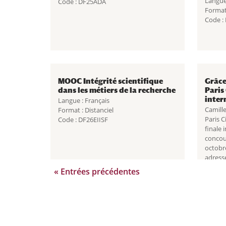
Langue 
Code : DF25ADA
Format 
Code 
MOOC Intégrité scientifique
Grâce
dans les métiers de la recherche
Paris
inter
Langue : Français
Camille
Format : Distanciel
Paris C
Code : DF26EIISF
finale
concou
octobre
adresse
Camille
Entrées suivantes »