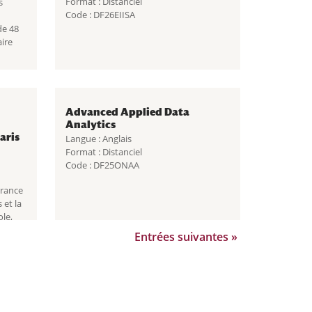
Format : Distanciel
s
Code : DF26EIISA
de 48
aire
Advanced Applied Data
Analytics
aris
Langue : Anglais
Format : Distanciel
Code : DF25ONAA
France
et la
ole,
is,
« Entrées pré
.