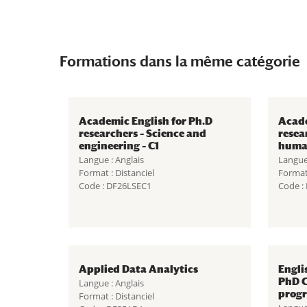
Formations dans la même catégorie
Academic English for Ph.D
Acade
researchers – Science and
resea
engineering – C1
human
Langue : Anglais
Langue 
Format : Distanciel
Format 
Code : DF26LSEC1
Code :
Applied Data Analytics
Engli
PhD C
Langue : Anglais
prog
Format : Distanciel