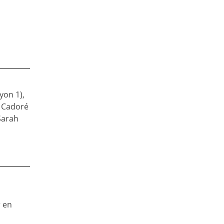
yon 1),
c Cadoré
Sarah
r en