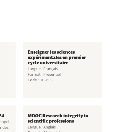
Enseigner les sciences
expérimentales en premier
cycle universitaire
Langue : Français
Format : Présentiel
Code : DF26ESE
24
MOOC Research integrity in
scientific professions
'appel
Langue : Anglais
r des