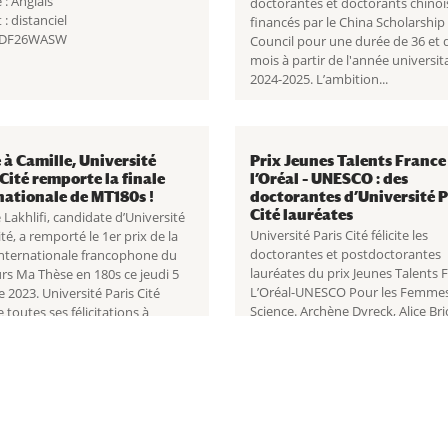
: Anglais
doctorantes et doctorants chinoi
: distanciel
financés par le China Scholarship
: DF26WASW
Council pour une durée de 36 et 
mois à partir de l'année universit
2024-2025. L’ambition...
 à Camille, Université
Prix Jeunes Talents France
 Cité remporte la finale
l’Oréal – UNESCO : des
nationale de MT180s !
doctorantes d’Université P
Cité lauréates
 Lakhlifi, candidate d’Université
Université Paris Cité félicite les
ité, a remporté le 1er prix de la
doctorantes et postdoctorantes
 internationale francophone du
lauréates du prix Jeunes Talents 
rs Ma Thèse en 180s ce jeudi 5
L’Oréal-UNESCO Pour les Femmes 
 2023. Université Paris Cité
Science. Archène Dyreck, Alice Bri
 toutes ses félicitations à
Aurore-Claude Taupin, Flora Blang
 ! Camille Lakhlifi...
Giulia Hardouin, Laetitia Grabot,..