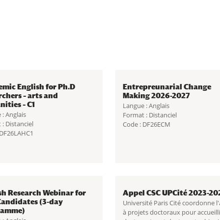
mic English for Ph.D
Entrepreunarial Change
rchers – arts and
Making 2026-2027
ities – C1
Langue : Anglais
: Anglais
Format : Distanciel
: Distanciel
Code : DF26ECM
 DF26LAHC1
sh Research Webinar for
Appel CSC UPCité 2023-20
andidates (3-day
Université Paris Cité coordonne l
ramme)
à projets doctoraux pour accueilli