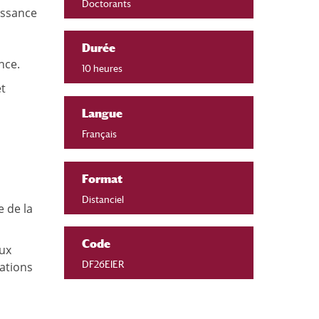
Doctorants
issance
Durée
nce.
10 heures
et
Langue
Français
Format
Distanciel
e de la
Code
aux
mations
DF26EIER