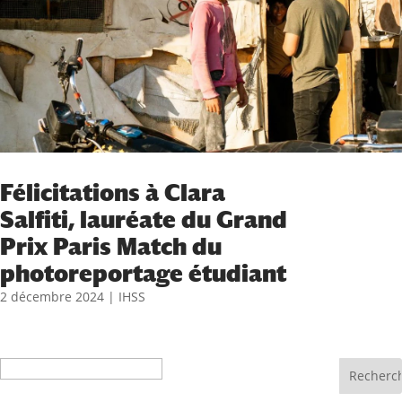
Félicitations à Clara
Salfiti, lauréate du Grand
Prix Paris Match du
photoreportage étudiant
2 décembre 2024
|
IHSS
Recherche