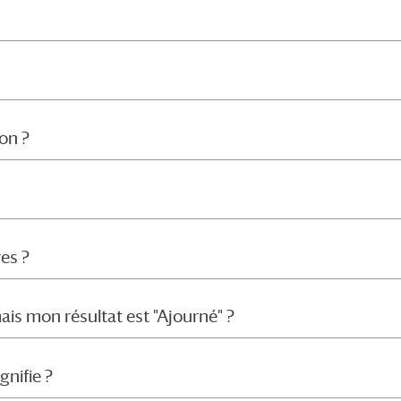
on ?
res ?
is mon résultat est "Ajourné" ?
gnifie ?