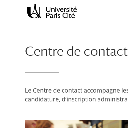
Aller
Aller
au
à
contenu
la
principal
navigation
Centre de contact
Le Centre de contact accompagne le
candidature, d’inscription administr