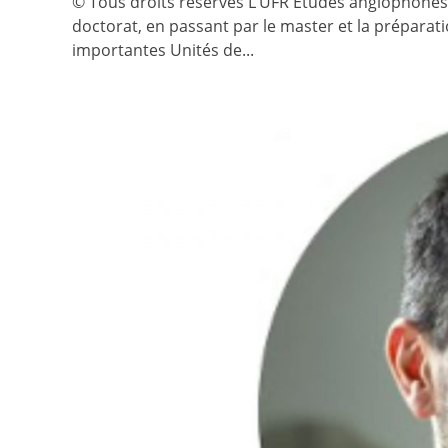
© Tous droits réservés L’UFR Etudes anglophones 
doctorat, en passant par le master et la préparat
importantes Unités de...