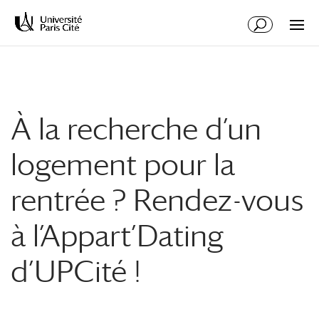
Aller
Aller
au
à
contenu
la
principal
navigation
À la recherche d’un
logement pour la
rentrée ? Rendez-vous
à l’Appart’Dating
d’UPCité !